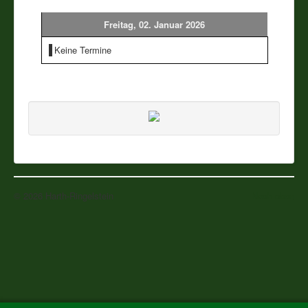
Freitag, 02. Januar 2026
Vereine
Keine Termine
Impressum
© 2026 Harth-Ringelstein
Nach oben