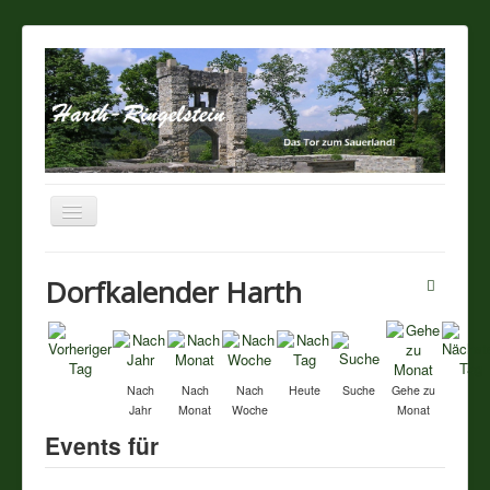
Navigation
an/aus
Startseite
Dorfkalender Harth
Über unseren Ort
Sehenswertes
Nach
Nach
Nach
Heute
Suche
Gehe zu
Jahr
Monat
Woche
Monat
Touristik / Gastronomie
Events für
Termine