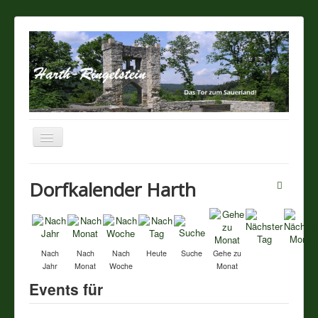
Navigation
an/aus
Startseite
Dorfkalender Harth
Über unseren Ort
Sehenswertes
Nach
Nach
Nach
Heute
Suche
Gehe zu
Jahr
Monat
Woche
Monat
Touristik / Gastronomie
Events für
Termine