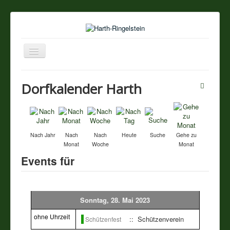
Navigation
an/aus
Startseite
Dorfkalender Harth
Über unseren Ort
Sehenswertes
Nach Jahr
Nach
Nach
Heute
Suche
Gehe zu
Monat
Woche
Monat
Touristik / Gastronomie
Events für
Termine
Sonntag, 28. Mai 2023
Vereine
ohne Uhrzeit
:: Schützenverein
Schützenfest
Impressum