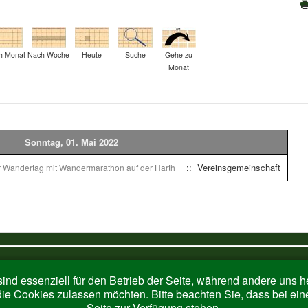
h Monat
Nach Woche
Heute
Suche
Gehe zu
Monat
Sonntag, 01. Mai 2022
:: Vereinsgemeinschaft
r Wandertag mit Wandermarathon auf der Harth
ind essenziell für den Betrieb der Seite, während andere uns 
die Cookies zulassen möchten. Bitte beachten Sie, dass bei ein
Seite zur Verfügung stehen.