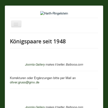
Navigation
an/aus
Startseite
Königspaare seit 1948
Über unseren Ort
Sehenswertes
Joomla Gallery
makes it better. Balbooa.com
Touristik / Gastronomie
Korrekturen oder Ergänzungen bitte per Mail an
oliver.gruss@gmx.de
Termine
Vereine
Impressum
Joomla Gallery
makes it better. Balbooa.com