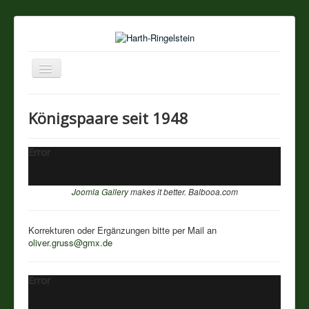
Navigation
an/aus
Startseite
Königspaare seit 1948
Über unseren Ort
Error
Sehenswertes
Joomla Gallery
makes it better. Balbooa.com
Touristik / Gastronomie
Korrekturen oder Ergänzungen bitte per Mail an
Termine
oliver.gruss@gmx.de
Vereine
Error
Impressum