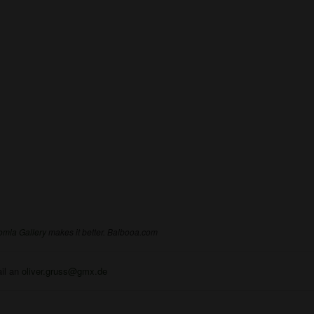
omla Gallery
makes it better. Balbooa.com
ail an
oliver.gruss@gmx.de